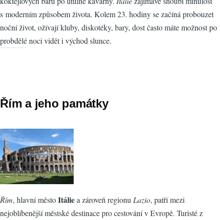
koktejlových barů po útulné kavárny.
Itálie
zajímavě snoubí minulost
s moderním způsobem života. Kolem 23. hodiny se začíná probouzet
noční život, ožívají kluby, diskotéky, bary, dost často máte možnost po
probdělé noci vidět i východ slunce.
Řím a jeho památky
Itálie
Řím
, hlavní město
a zároveň regionu
Lazio
, patří mezi
nejoblíbenější městské destinace pro cestování v Evropě. Turisté z