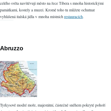
celého světa navštěvují město na řece Tibera s mnoha historickými
památkami, kostely a muzei. Kromě toho tu můžete ochutnat
vyhlášená italská jídla v mnoha místních
restauracích
.
Abruzzo
Tyrkysově modré moře, majestátní, částečně sněhem pokryté pohoří