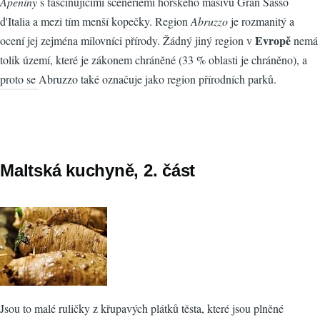
Apeniny
s fascinujícími scenériemi horského masivu Gran Sasso
d'Italia a mezi tím menší kopečky. Region
Abruzzo
je rozmanitý a
Evropě
ocení jej zejména milovníci přírody. Žádný jiný region v
nemá
tolik území, které je zákonem chráněné (33 % oblasti je chráněno), a
proto se Abruzzo také označuje jako region přírodních parků.
Maltská kuchyně, 2. část
Jsou to malé ruličky z křupavých plátků těsta, které jsou plněné