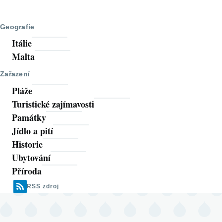
Následující
Poslední
stránka
stránka
Geografie
Itálie
Malta
Zařazení
Pláže
Turistické zajímavosti
Památky
Jídlo a pití
Historie
Ubytování
Příroda
RSS zdroj