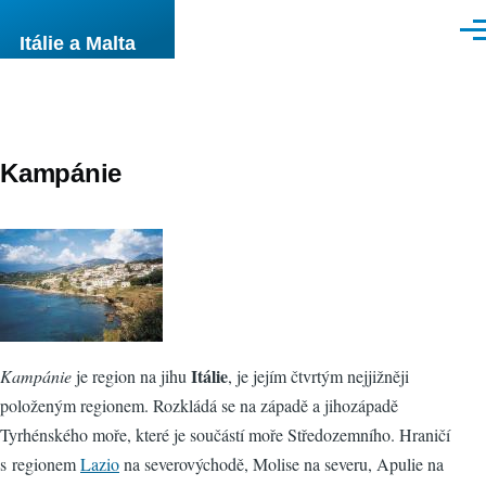
Přejít k hlavnímu obsahu
Men
Itálie a Malta
Kampánie
Itálie
Kampánie
je region na jihu
, je jejím čtvrtým nejjižněji
položeným regionem. Rozkládá se na západě a jihozápadě
Tyrhénského moře, které je součástí moře Středozemního. Hraničí
s regionem
Lazio
na severovýchodě, Molise na severu, Apulie na