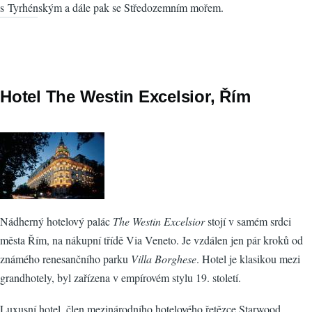
s Tyrhénským a dále pak se Středozemním mořem.
Hotel The Westin Excelsior, Řím
Nádherný hotelový palác
The Westin Excelsior
stojí v samém srdci
města Řím, na nákupní třídě Via Veneto. Je vzdálen jen pár kroků od
známého renesančního parku
Villa Borghese
. Hotel je klasikou mezi
grandhotely, byl zařízena v empírovém stylu 19. století.
Luxusní hotel, člen mezinárodního hotelového řetězce Starwood