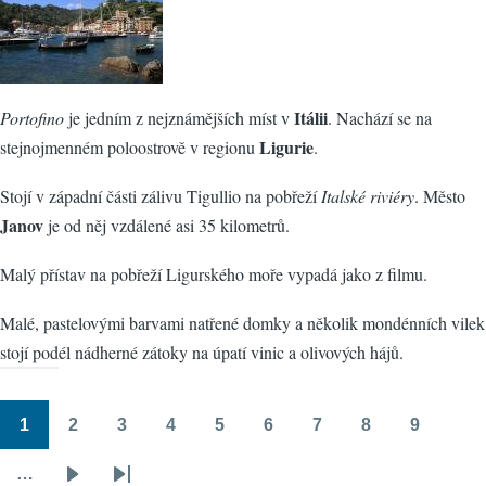
Itálii
Portofino
je jedním z nejznámějších míst v
.‭ Nachází se na
Ligurie
stejnojmenném poloostrově v regionu
.
Stojí‭ ‬v západní části zálivu Tigullio na pobřeží
Italské riviéry
. Město
Janov
je od něj vzdálené asi 35 kilometrů.
‬Malý přístav na pobřeží Ligurského moře vypadá jako‭ z ‬filmu.
Malé, pastelovými barvami natřené‭ ‬domky a několik mondénních vilek
stojí podél nádherné zátoky na úpatí vinic a olivových hájů.‭
1
2
3
4
5
6
7
8
9
Pagination
Stránka
Stránka
Stránka
Stránka
Stránka
Stránka
Stránka
Stránka
Stránka
…