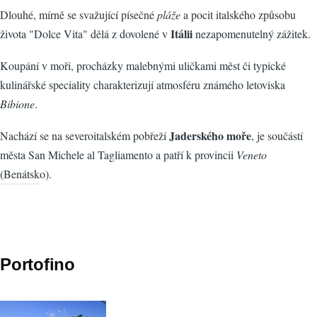
Dlouhé, ‬mírně se svažující písečné
pláže
a pocit italského způsobu
Itálii
života‭ ‬"Dolce Vita‭" ‬dělá z dovolené v
nezapomenutelný zážitek.‭
Koupání v moři,‭ ‬procházky malebnými uličkami měst či typické
kulinářské speciality charakterizují atmosféru známého letoviska
Bibione
.‭
Jaderského moře
Nachází se na severoitalském‭ ‬pobřeží
, je součástí‭
‬města ‬San Michele al Tagliamento a patří k provincii
Veneto
(Benátsko).‭
Portofino