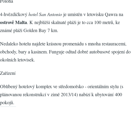
Poloha
4-hvězdičkový
hotel San Antonio
je umístěn v letovisku Qawra na
ostrově Malta
. K nejbližší skalnaté pláži je to cca 100 metrů, ke
známé pláži Golden Bay 7 km.
Nedaleko hotelu najdete krásnou promenádu s mnoha restauracemi,
obchody, bary a kasinem. Funguje odtud dobré autobusové spojení do
okolních letovisek.
Zařízení
Oblíbený hotelový komplex ve středomořsko - orientálním stylu (s
plánovanou rekonstrukcí v zimě 2013/14) nabízí k ubytování 400
pokojů.