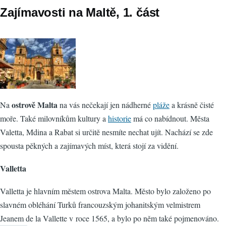
Zajímavosti na Maltě, 1. část
ostrově Malta
Na
na vás nečekají jen nádherné
pláže
a krásně čisté
moře. Také milovníkům kultury a
historie
má co nabídnout. Města
Valetta, Mdina a Rabat si určitě nesmíte nechat ujít. Nachází se zde
spousta pěkných a zajímavých míst, která stojí za vidění.
Valletta
Valletta je hlavním městem ostrova Malta. Město bylo založeno po
slavném obléhání Turků francouzským johanitským velmistrem
Jeanem de la Vallette v roce 1565, a bylo po něm také pojmenováno.