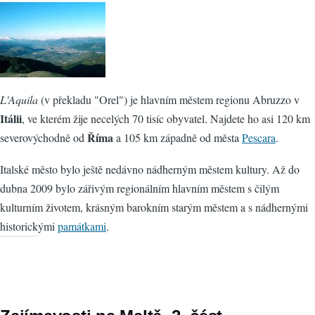
L'Aquila
(v překladu "Orel") je hlavním městem regionu Abruzzo v
Itálii
, ve kterém žije necelých 70 tisíc obyvatel. Najdete ho asi 120 km
Říma
severovýchodně od
a 105 km západně od města
Pescara
.
Italské město bylo ještě nedávno nádherným městem kultury. Až do
dubna 2009 bylo zářivým regionálním hlavním městem s čilým
kulturním životem, krásným barokním starým městem a s nádhernými
historickými
památkami
.