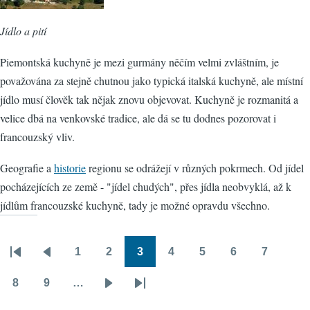
Jídlo a pití
Piemontská kuchyně je mezi gurmány něčím velmi zvláštním, je
považována za stejně chutnou jako typická italská kuchyně, ale místní
jídlo musí člověk tak nějak znovu objevovat. Kuchyně je rozmanitá a
velice dbá na venkovské tradice, ale dá se tu dodnes pozorovat i
francouzský vliv.
Geografie a
historie
regionu se odrážejí v různých pokrmech. Od jídel
pocházejících ze země - "jídel chudých", přes jídla neobvyklá, až k
jídlům francouzské kuchyně, tady je možné opravdu všechno.
1
2
3
4
5
6
7
Pagination
First
Předchozí
Stránka
Stránka
Stránka
Stránka
Stránka
Stránka
Stránka
page
stránka
8
9
…
Stránka
Stránka
Následující
Poslední