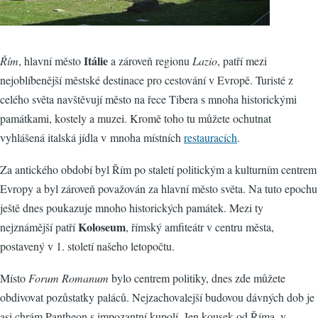
Itálie
Řím
, hlavní město
a zároveň regionu
Lazio
, patří mezi
nejoblíbenější městské destinace pro cestování v Evropě. Turisté z
celého světa navštěvují město na řece Tibera s mnoha historickými
památkami, kostely a muzei. Kromě toho tu můžete ochutnat
vyhlášená italská jídla v mnoha místních
restauracích
.
Za antického období byl Řím po staletí politickým a kulturním centrem
Evropy a byl zároveň považován za hlavní město světa. Na tuto epochu
ještě dnes poukazuje mnoho historických památek. Mezi ty
Koloseum
nejznámější patří
, římský amfiteátr v centru města,
postavený v 1. století našeho letopočtu.
Místo
Forum Romanum
bylo centrem politiky, dnes zde můžete
obdivovat pozůstatky paláců. Nejzachovalejší budovou dávných dob je
asi chrám Pantheon s impozantní kupolí. Jen kousek od Říma, v