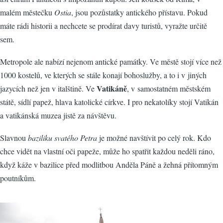
malém městečku
Ostia
, jsou pozůstatky antického přístavu. Pokud
máte rádi historii a nechcete se prodírat davy turistů, vyražte určitě
sem.
Metropole ale nabízí nejenom antické památky. Ve městě stojí více než
1000 kostelů, ve kterých se stále konají bohoslužby, a to i v jiných
Vatikáně
jazycích než jen v italštině. Ve
, v samostatném městském
státě, sídlí papež, hlava katolické církve. I pro nekatolíky stojí Vatikán
a vatikánská muzea jistě za návštěvu.
Slavnou
baziliku svatého Petra
je možné navštívit po celý rok. Kdo
chce vidět na vlastní oči papeže, může ho spatřit každou neděli ráno,
když káže v bazilice před modlitbou Anděla Páně a žehná přítomným
poutníkům.