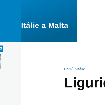
Přejít k hlavnímu obsahu
Itálie a Malta
zdroj
Domů
Itálie
Drobečko
Liguri
navigace