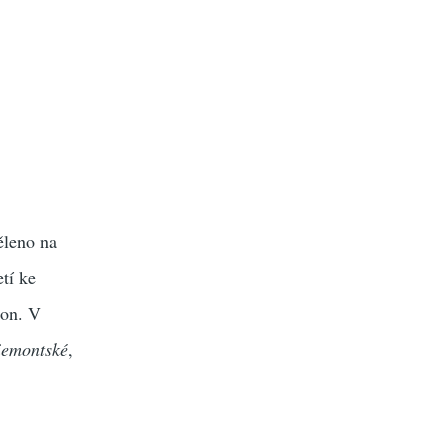
ěleno na
tí ke
ion. V
iemontské
,