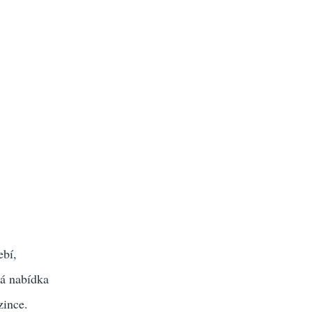
ebí,
ká nabídka
zince.