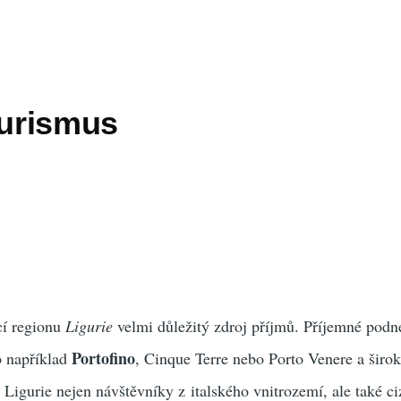
turismus
ící regionu
Ligurie
velmi důležitý zdroj příjmů. Příjemné podn
Portofino
o například
, Cinque Terre nebo Porto Venere a širo
 Ligurie nejen návštěvníky z italského vnitrozemí, ale také ci