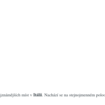
Itálii
ejznámějších míst v
.‭ Nachází se na stejnojmenném poloo