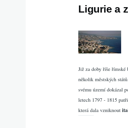
Ligurie a 
Již za doby říše římské
několik městských států
svému území dokázal pos
letech 1797 - 1815 patř
it
která dala vzniknout