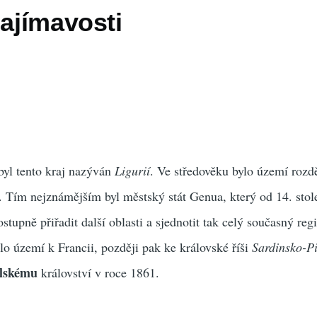
zajímavosti
 byl tento kraj nazýván
Ligurií
. Ve středověku bylo území rozd
. Tím nejznámějším byl městský stát Genua, který od 14. stole
tupně přiřadit další oblasti a sjednotit tak celý současný reg
ilo území k Francii, později pak ke královské říši
Sardinsko-P
alskému
království v roce 1861.