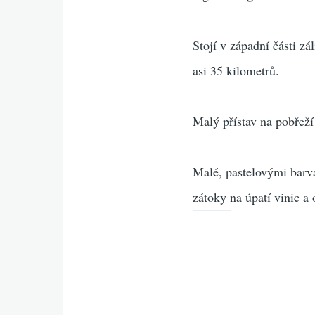
Stojí‭ ‬v západní části z
asi 35 kilometrů.
‬Malý přístav na pobřeží
Malé, pastelovými barva
zátoky na úpatí vinic a 