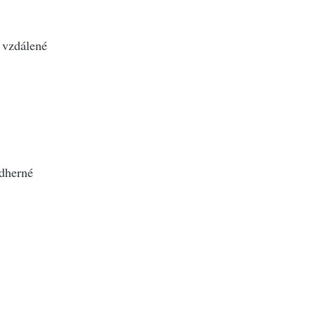
 vzdálené
ádherné