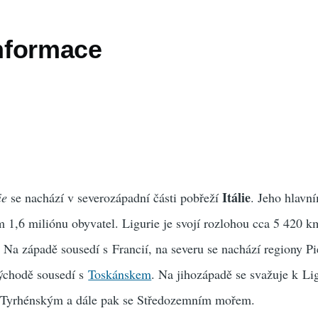
informace
Itálie
ie
se nachází v severozápadní části pobřeží
. Jeho hlav
m 1,6 miliónu obyvatel. Ligurie je svojí rozlohou cca 5 420 km
. Na západě sousedí s Francií, na severu se nachází regiony P
ýchodě sousedí s
Toskánskem
. Na jihozápadě se svažuje k L
 s Tyrhénským a dále pak se Středozemním mořem.