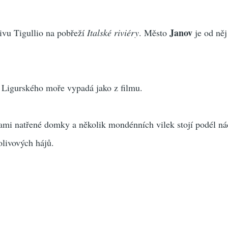
Janov
álivu Tigullio na pobřeží
Italské riviéry
. Město
je od něj
 Ligurského moře vypadá jako‭ z ‬filmu.
mi natřené‭ ‬domky a několik mondénních vilek stojí podél n
olivových hájů.‭