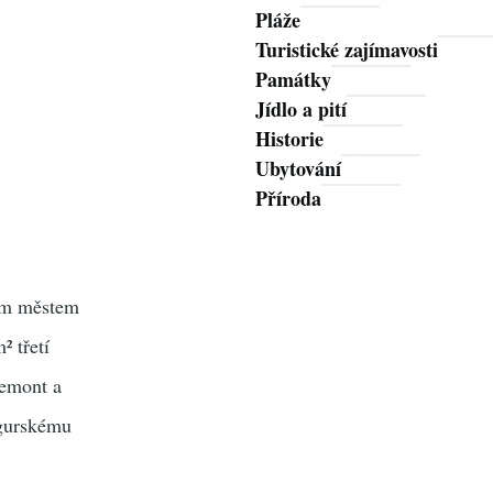
Pláže
Turistické zajímavosti
Památky
Jídlo a pití
Historie
Ubytování
Příroda
ním městem
² třetí
iemont a
igurskému